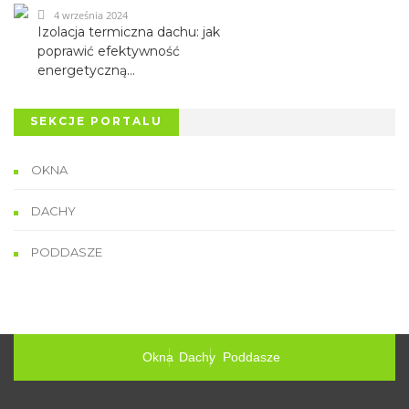
4 września 2024
Izolacja termiczna dachu: jak
poprawić efektywność
energetyczną...
SEKCJE PORTALU
OKNA
DACHY
PODDASZE
Okna
Dachy
Poddasze