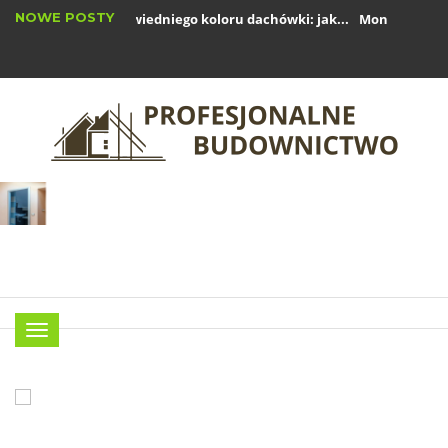
NOWE POSTY
Wybór odpowiedniego koloru dachówki: jak...
Montaż rynien 
Okna drewniane: zalety i wady w nowoczesnym...
Menu