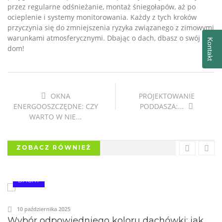
przez regularne odśnieżanie, montaż śniegołapów, aż po
ocieplenie i systemy monitorowania. Każdy z tych kroków
przyczynia się do zmniejszenia ryzyka związanego z zimowymi
warunkami atmosferycznymi. Dbając o dach, dbasz o swój
Kontakt
dom!
OKNA
PROJEKTOWANIE
ENERGOOSZCZĘDNE: CZY
PODDASZA:...
WARTO W NIE...
ZOBACZ RÓWNIEŻ
DACHY
10 października 2025
Wybór odpowiedniego koloru dachówki: jak