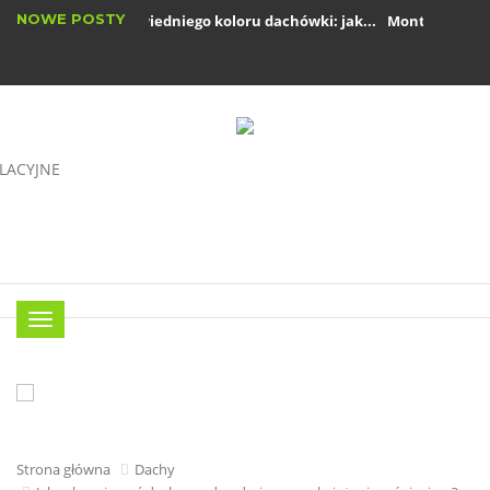
NOWE POSTY
Wybór odpowiedniego koloru dachówki: jak...
Montaż rynien k
Okna drewniane: zalety i wady w nowoczesnym...
Menu
Strona główna
Dachy