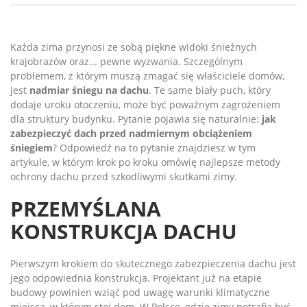
Każda zima przynosi ze sobą piękne widoki śnieżnych
krajobrazów oraz... pewne wyzwania. Szczególnym
problemem, z którym muszą zmagać się właściciele domów,
jest
nadmiar śniegu na dachu
. Te same biały puch, który
dodaje uroku otoczeniu, może być poważnym zagrożeniem
dla struktury budynku. Pytanie pojawia się naturalnie:
jak
zabezpieczyć dach przed nadmiernym obciążeniem
śniegiem
? Odpowiedź na to pytanie znajdziesz w tym
artykule, w którym krok po kroku omówię najlepsze metody
ochrony dachu przed szkodliwymi skutkami zimy.
PRZEMYŚLANA
KONSTRUKCJA DACHU
Pierwszym krokiem do skutecznego zabezpieczenia dachu jest
jego odpowiednia konstrukcja. Projektant już na etapie
budowy powinien wziąć pod uwagę warunki klimatyczne
miejsca, w którym stoi dom. W Polsce, gdzie zimy potrafią być