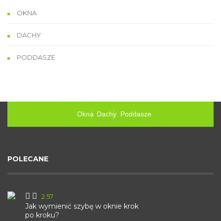
OKNA
DACHY
PODDASZE
Okna
Dachy
Poddasze
POLECANE
2.57
Jak wymienić szybę w oknie krok
po kroku?