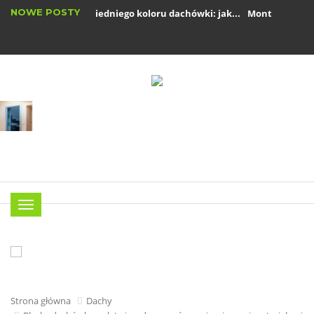
NOWE POSTY
Wybór odpowiedniego koloru dachówki: jak...
Montaż rynien kr
Okna drewniane: zalety i wady w nowoczesnym...
Menu
Strona główna
Dachy