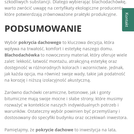
szkodliwych substancji. Dlatego wybierając blachodachówkę,
warto zwrócić uwagę na certyfikaty ekologiczne producenta,
które potwierdzają zrównoważone praktyki produkcyjne.
Kontakt
PODSUMOWANIE
Wybór
pokrycia dachowego
to kluczowa decyzja, która
wpływa na trwałość, komfort i estetykę naszego domu.
Blachodachówka
to nowoczesny materiał, który oferuje wiele
zalet: lekkość, łatwość montażu, atrakcyjną estetykę oraz
dostępność w różnorodnych kolorach i wzornictwie. Jednak,
jak każda opcja, ma również swoje wady, takie jak podatność
na korozję i niższą izolacyjność akustyczną.
Zarówno dachówki ceramiczne, betonowe, jak i gonty
bitumiczne mają swoje mocne i słabe strony, które musimy
rozważyć w kontekście naszych indywidualnych potrzeb i
warunków. Ostateczny wybór powinien być przemyślany i
dostosowany do specyfiki budynku oraz oczekiwań inwestora.
Pamiętajmy, że
pokrycie dachowe
to inwestycja na lata,