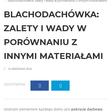
Blachodachówka: zalety i wady w porównaniu z innymi materiałami
BLACHODACHÓWKA:
ZALETY I WADY W
PORÓWNANIU Z
INNYMI MATERIAŁAMI
16 WRZEŚNIA 2024
UDOSTĘPNIJ:
Istotnym elementem każdego domu jest
pokrycie dachowe
,