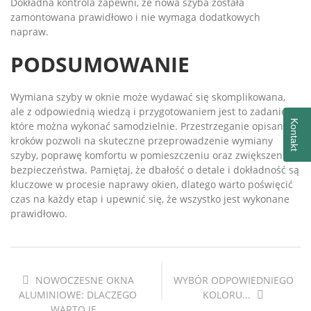
Dokładna kontrola zapewni, że nowa szyba została
zamontowana prawidłowo i nie wymaga dodatkowych
napraw.
PODSUMOWANIE
Wymiana szyby w oknie może wydawać się skomplikowana,
ale z odpowiednią wiedzą i przygotowaniem jest to zadanie,
Kontakt
które można wykonać samodzielnie. Przestrzeganie opisanych
kroków pozwoli na skuteczne przeprowadzenie wymiany
szyby, poprawę komfortu w pomieszczeniu oraz zwiększenie
bezpieczeństwa. Pamiętaj, że dbałość o detale i dokładność są
kluczowe w procesie naprawy okien, dlatego warto poświęcić
czas na każdy etap i upewnić się, że wszystko jest wykonane
prawidłowo.
NOWOCZESNE OKNA
WYBÓR ODPOWIEDNIEGO
ALUMINIOWE: DLACZEGO
KOLORU...
WARTO JE...