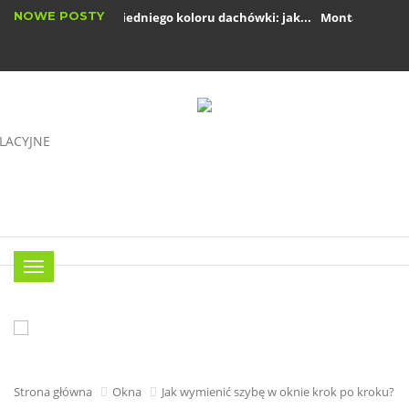
NOWE POSTY
Wybór odpowiedniego koloru dachówki: jak...
Montaż rynien kr
Okna drewniane: zalety i wady w nowoczesnym...
Menu
Strona główna
Okna
Jak wymienić szybę w oknie krok po kroku?