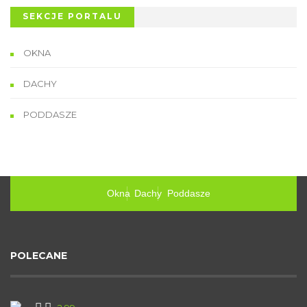
SEKCJE PORTALU
OKNA
DACHY
PODDASZE
Okna
Dachy
Poddasze
POLECANE