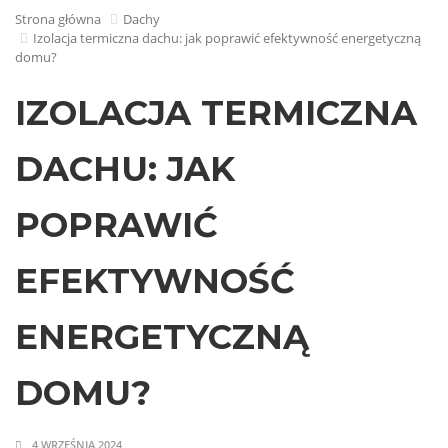
Strona główna
Dachy
Izolacja termiczna dachu: jak poprawić efektywność energetyczną
domu?
IZOLACJA TERMICZNA
DACHU: JAK
POPRAWIĆ
EFEKTYWNOŚĆ
ENERGETYCZNĄ
DOMU?
4 WRZEŚNIA 2024