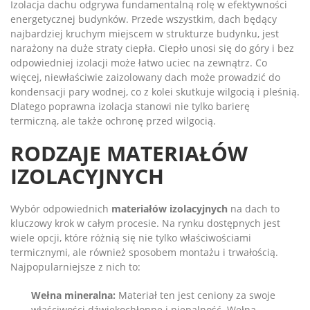
Izolacja dachu odgrywa fundamentalną rolę w efektywności
energetycznej budynków. Przede wszystkim, dach będący
najbardziej kruchym miejscem w strukturze budynku, jest
narażony na duże straty ciepła. Ciepło unosi się do góry i bez
odpowiedniej izolacji może łatwo uciec na zewnątrz. Co
więcej, niewłaściwie zaizolowany dach może prowadzić do
kondensacji pary wodnej, co z kolei skutkuje wilgocią i pleśnią.
Dlatego poprawna izolacja stanowi nie tylko barierę
termiczną, ale także ochronę przed wilgocią.
RODZAJE MATERIAŁÓW
IZOLACYJNYCH
Wybór odpowiednich
materiałów izolacyjnych
na dach to
kluczowy krok w całym procesie. Na rynku dostępnych jest
wiele opcji, które różnią się nie tylko właściwościami
termicznymi, ale również sposobem montażu i trwałością.
Najpopularniejsze z nich to:
Wełna mineralna:
Materiał ten jest ceniony za swoje
właściwości dźwiękochłonne i niepalność. Wełna