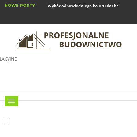
NOWE POSTY
Wybór odpowiedniego koloru dachówki: jak..
Okna drewniane: zalety i wady w nowoczesn
Menu