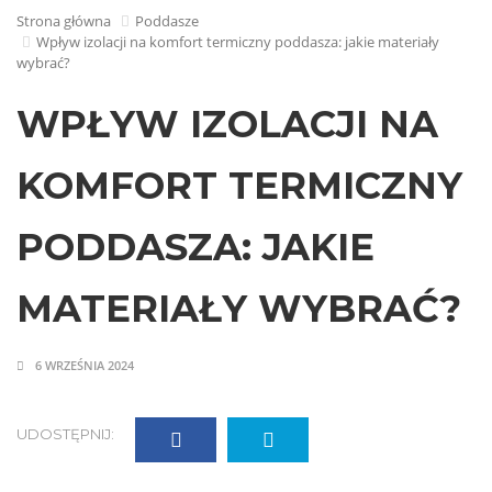
Strona główna
Poddasze
Wpływ izolacji na komfort termiczny poddasza: jakie materiały
wybrać?
WPŁYW IZOLACJI NA
KOMFORT TERMICZNY
PODDASZA: JAKIE
MATERIAŁY WYBRAĆ?
6 WRZEŚNIA 2024
UDOSTĘPNIJ: