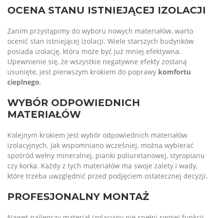
OCENA STANU ISTNIEJĄCEJ IZOLACJI
Zanim przystąpimy do wyboru nowych materiałów, warto
ocenić stan istniejącej izolacji. Wiele starszych budynków
posiada izolację, która może być już mniej efektywna.
Upewnienie się, że wszystkie negatywne efekty zostaną
usunięte, jest pierwszym krokiem do poprawy
komfortu
cieplnego
.
WYBÓR ODPOWIEDNICH
MATERIAŁÓW
Kolejnym krokiem jest wybór odpowiednich materiałów
izolacyjnych. Jak wspomniano wcześniej, można wybierać
spośród wełny mineralnej, pianki poliuretanowej, styropianu
czy korka. Każdy z tych materiałów ma swoje zalety i wady,
które trzeba uwzględnić przed podjęciem ostatecznej decyzji.
PROFESJONALNY MONTAŻ
Nawet najlepszy materiał izolacyjny nie spełni swojej funkcji,