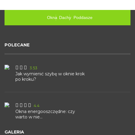
Okna
Dachy
Poddasze
POLECANE
3.53
Jak wymienić szybę w oknie krok
po kroku?
4.4
Okna energooszczędne: czy
warto w nie...
GALERIA