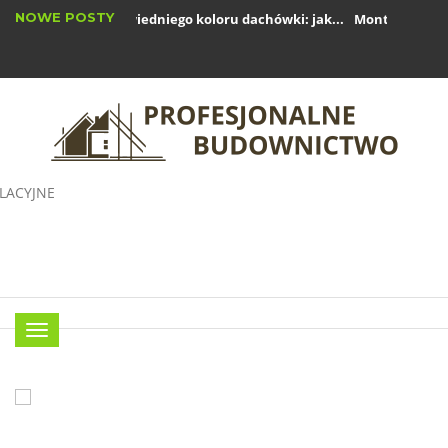
NOWE POSTY
Wybór odpowiedniego koloru dachówki: jak...
Montaż rynien k
Okna drewniane: zalety i wady w nowoczesnym...
Menu